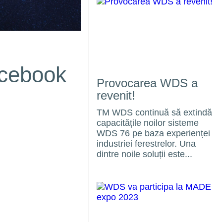
acebook
Provocarea WDS a
revenit!
TM WDS continuă să extindă
capacitățile noilor sisteme
e
WDS 76 pe baza experienței
ie
industriei ferestrelor. Una
dintre noile soluții este...