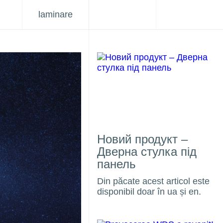
laminare
Новий продукт –
Дверна стулка під
панель
Din păcate acest articol este
disponibil doar în ua și en.