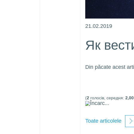
21.02.2019
Як вест
Din păcate acest arti
noutate
ferestre
(
2
голосів, середня:
2,00
Încarc...
Toate articolele