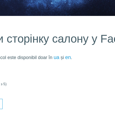
и сторінку салону у F
ua
en
col este disponibil doar în
și
.
despr
uşă
laminare
downloads
compan
з 5)