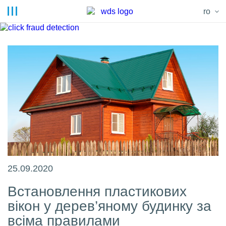
ro
25.09.2020
Встановлення пластикових
вікон у дерев’яному будинку за
всіма правилами