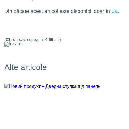
ua
Din păcate acest articol este disponibil doar în
.
(
21
голосів, середня:
4,86
з 5)
Încarc...
Alte articole