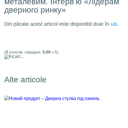
металевим. Інтерв’ю «Лідерам
дверного ринку»
ua
Din păcate acest articol este disponibil doar în
.
(
2
голосів, середня:
5,00
з 5)
Încarc...
Alte articole