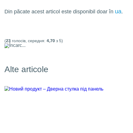
ua
Din păcate acest articol este disponibil doar în
.
(
23
голосів, середня:
4,70
з 5)
Încarc...
Alte articole