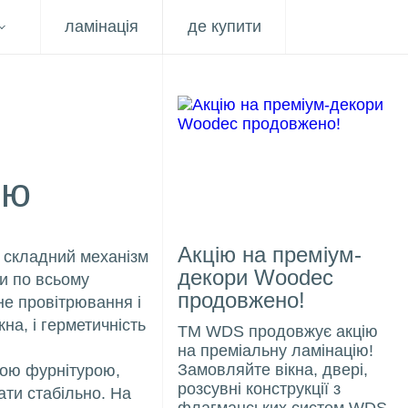
ламінація
де купити
ою
Акцію на преміум-
 складний механізм
декори Woodec
и по всьому
продовжено!
не провітрювання і
кна, і герметичність
ТМ WDS продовжує акцію
на преміальну ламінацію!
Замовляйте вікна, двері,
ною фурнітурою,
розсувні конструкції з
ати стабільно. На
флагманських систем WDS