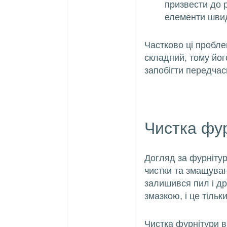
призвести до р
елементи швид
Частково ці пробл
складний, тому йог
запобігти передчас
Чистка фур
Догляд за фурніту
чистки та змащуван
залишився пил і др
змазкою, і це тільк
Чистка фурнітури 