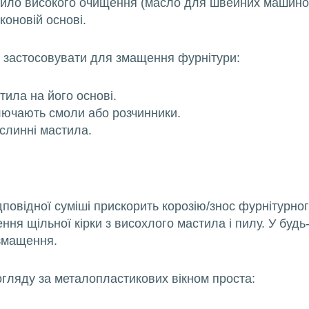
ло високого очищення (масло для швейних машинок 
коновій основі.
 застосовувати для змащення фурнітури:
тила на його основі.
лючають смоли або розчинники.
ослинні мастила.
повідної суміші прискорить корозію/знос фурнітурно
ння щільної кірки з висохлого мастила і пилу. У буд
 змащення.
гляду за металопластикових вікном проста: