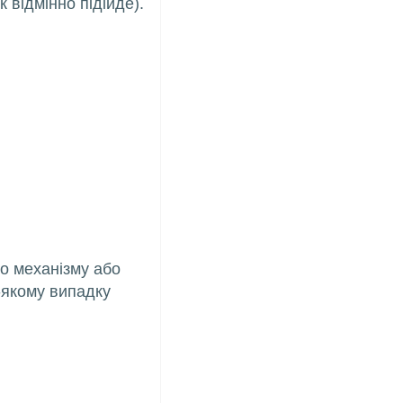
відмінно підійде).
го механізму або
ь-якому випадку