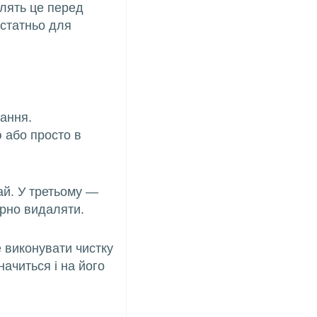
блять це перед
остатньо для
ання.
 або просто в
ай. У третьому —
ярно видаляти.
 виконувати чистку
ачиться і на його