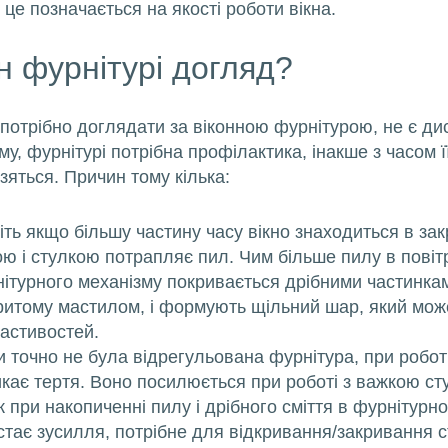
 це позначається на якості роботи вікна.
н фурнітурі догляд?
 потрібно доглядати за віконною фурнітурою, не є дис
у, фурнітурі потрібна профілактика, інакше з часом ї
зяться. Причин тому кілька:
ть якщо більшу частину часу вікно знаходиться в зак
ою і стулкою потрапляє пил. Чим більше пилу в повіт
ітурного механізму покривається дрібними частинка
критому мастилом, і формують щільний шар, який мож
астивостей.
и точно не була відрегульована фурнітура, при робот
кає тертя. Воно посилюється при роботі з важкою ст
ж при накопиченні пилу і дрібного сміття в фурнітурно
остає зусилля, потрібне для відкривання/закривання 