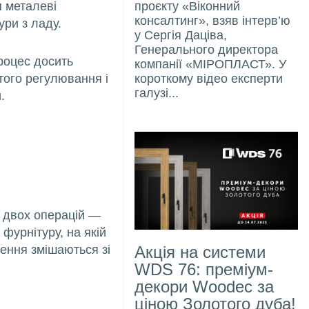
проєкту «Віконний
я металеві
консалтинг», взяв інтерв’ю
ри з ладу.
у Сергія Даціва,
Генерального директора
роцес досить
компанії «МІРОПЛАСТ». У
короткому відео експерти
того регулювання і
галузі...
.
 двох операцій —
фурнітуру, на якій
Акція на системи
нення змішаються зі
WDS 76: преміум-
декори Woodec за
ціною Золотого дуба!