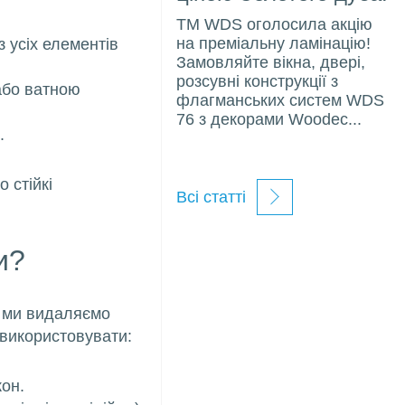
ТМ WDS оголосила акцію
на преміальну ламінацію!
 усіх елементів
Замовляйте вікна, двері,
розсувні конструкції з
або ватною
флагманських систем WDS
76 з декорами Woodec...
.
 стійкі
Всі статті
и?
ю ми видаляємо
використовувати:
кон.
анію
де купити