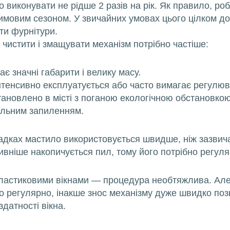
о виконувати не рідше 2 разів на рік. Як правило, ро
имовим сезоном. У звичайних умовах цього цілком д
ти фурнітури.
й чистити і змащувати механізм потрібно частіше:
є значні габарити і велику масу.
нтенсивно експлуатується або часто вимагає регулюв
тановлено в місті з поганою екологічною обстановкою
сильним запиленням.
адках мастило використовується швидше, ніж зазвич
сивніше накопичується пил, тому його потрібно регул
ластиковими вікнами — процедура необтяжлива. Але
о регулярно, інакше знос механізму дуже швидко позн
здатності вікна.