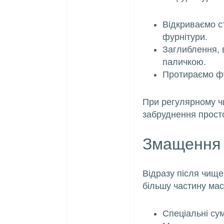
Відкриваємо с
фурнітури.
Заглиблення, 
паличкою.
Протираємо фу
При регулярному чи
забруднення просто
Змащення 
Відразу після чище
більшу частину ма
Спеціальні су
новинки
вікна