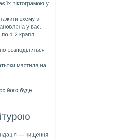
ає їх піктограмою у
нтажити схему з
новлена ​​у вас.
 по 1-2 краплі
рно розподілиться
атьоки мастила на
ос його буде
нітурою
ендація — чищення