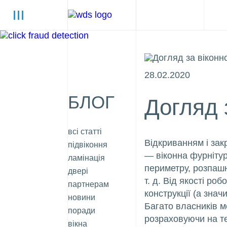
28.02.2020
БЛОГ
Догляд 
всі статті
Відкриванням і за
підвіконня
— віконна фурнітур
ламінація
периметру, розпашн
двері
т. д. Від якості ро
партнерам
конструкції (а значи
новини
Багато власників 
поради
розраховуючи на те
вікна