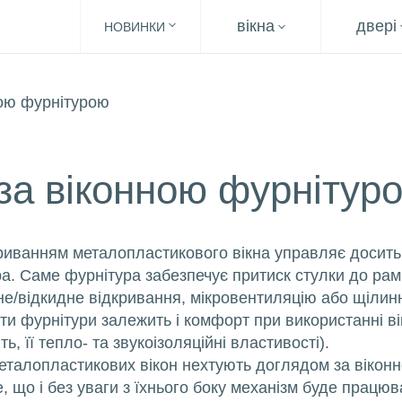
вікна
двері
НОВИНКИ
за віконною фурнітур
криванням металопластикового вікна управляє досить
а. Саме фурнітура забезпечує притиск стулки до рам
е/відкидне відкривання, мікровентиляцію або щілин
боти фурнітури залежить і комфорт при використанні ві
ть, її тепло- та звукоізоляційні властивості).
металопластикових вікон нехтують доглядом за вікон
, що і без уваги з їхнього боку механізм буде працюв