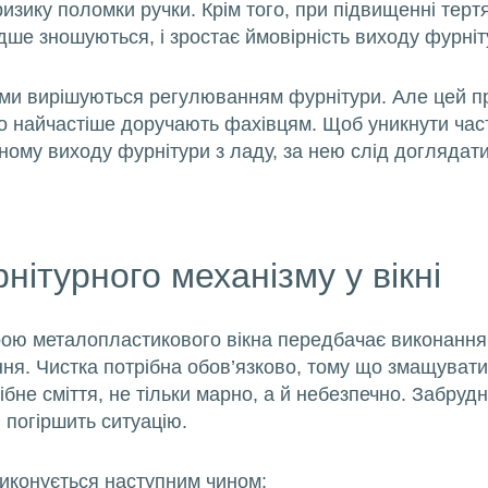
изику поломки ручки. Крім того, при підвищенні терт
ше зношуються, і зростає ймовірність виходу фурніту
еми вирішуються регулюванням фурнітури. Але цей п
о найчастіше доручають фахівцям. Щоб уникнути час
ному виходу фурнітури з ладу, за нею слід доглядати
нітурного механізму у вікні
рою металопластикового вікна передбачає виконання
ня. Чистка потрібна обов’язково, тому що змащувати 
ібне сміття, не тільки марно, а й небезпечно. Забруд
и погіршить ситуацію.
виконується наступним чином: