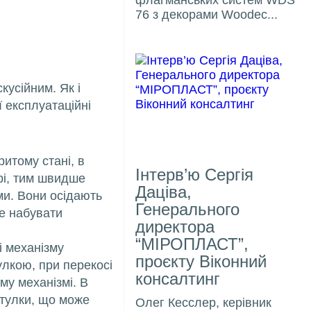
76 з декорами Woodec...
кусійним. Як і
ї експлуатаційні
ритому стані, в
Інтерв’ю Сергія
рі, тим швидше
Даціва,
ми. Вони осідають
Генерального
е набувати
директора
“МІРОПЛАСТ”,
і механізму
проєкту Віконний
улкою, при перекосі
консалтинг
му механізмі. В
стулки, що може
Олег Кесслер, керівник