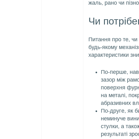
жаль, рано чи пізно
Чи потрібе
Питання про те, чи
будь-якому механізм
характеристики зни
По-перше, наві
зазор між рам
поверхня фурн
на металі, по
абразивних вл
По-друге, як б
неминуче вини
стулки, а тако
результаті зр