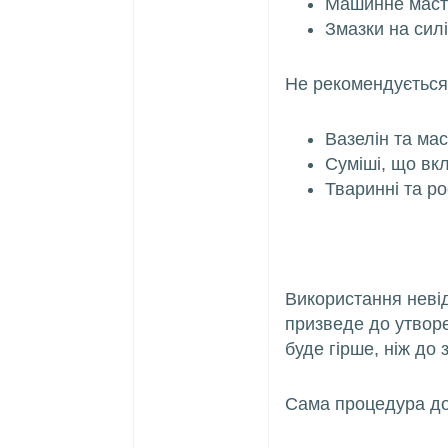
Машинне масти
Змазки на силі
Не рекомендується
Вазелін та мас
Суміші, що вк
Тваринні та р
Використання невід
призведе до утворе
буде гірше, ніж до
Сама процедура до