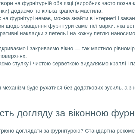
твори на фурнітурній обв’язці (виробник часто познач
нки) додаємо по кілька крапель мастила.
на фурнітурі немає, можна знайти в інтернеті і зава
и щодо змащення фурнітури саме тієї марки, яка вста
ративні накладки з петель і на кожну петлю наносимо
ідкриваємо і закриваємо вікно — так мастило рівномі
поверхнях.
аємо стулку і чистою серветкою видаляємо краплі і п
и механізм буде рухатися без додаткових зусиль, а зн
сть догляду за віконною фур
отрібно доглядати за фурнітурою? Стандартна реком