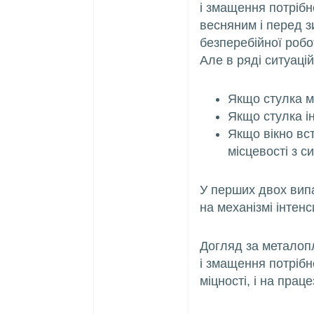
і змащення потрібн
весняним і перед з
безперебійної робо
Але в ряді ситуаці
Якщо стулка ма
Якщо стулка і
Якщо вікно вс
місцевості з 
У перших двох вип
на механізмі інтен
Догляд за металоп
і змащення потрібн
міцності, і на праце