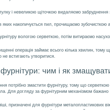
тулку і невеликою щіточкою видаляємо забруднення з
в яких накопичується пил, прочищаємо зубочисткою 
рнітуру вологою серветкою, потім витираємо насухо
щенні операція займає всього кілька хвилин, тому що
 не встигають утворитися.
фурнітури: чим і як змащуват
ння потрібно змастити фурнітуру, тому що серветко
сла. Для догляду за фурнітурним механізмом бажано 
міші, призначені для фурнітури металопластикових ві
двері
ламінація
партнерам
про комп