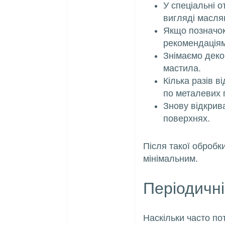
У спеціальні о
вигляді масля
Якщо позначок 
рекомендаціям
Знімаємо деко
мастила.
Кілька разів в
по металевих 
Знову відкрив
поверхнях.
Після такої обробк
мінімальним.
Періодичні
Наскільки часто п