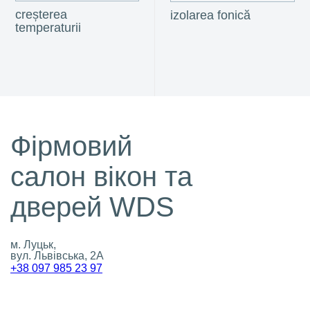
creșterea
izola­rea fonică
temperaturii
Фірмовий
салон вікон та
дверей WDS
м. Луцьк,
вул. Львівська, 2А
+38 097 985 23 97