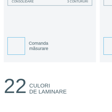
CONSOLIDARE
3 CONTURURI
Comanda
măsurare
22
CULORI
DE LAMINARE
F436-3078
F436-2036