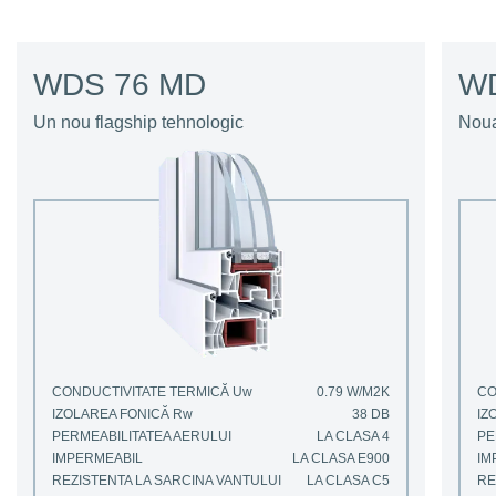
WDS 76 MD
WD
Un nou flagship tehnologic
Noua
CONDUCTIVITATE TERMICĂ U
w
0.79 W/M2K
CO
IZOLAREA FONICĂ R
w
38 DB
IZ
PERMEABILITATEA AERULUI
LA CLASA 4
PE
IMPERMEABIL
LA CLASA E900
IM
REZISTENTA LA SARCINA VANTULUI
LA CLASA C5
RE