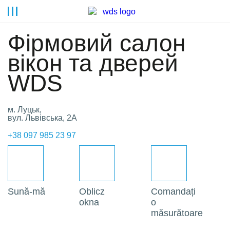
Фірмовий салон
вікон та дверей
WDS
м. Луцьк,
вул. Львівська, 2А
+38 097 985 23 97
Su­nă-mă
Obli­cz
Comand­ați
okna
o
măsurătoare