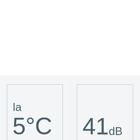
la
5°С
41
dB