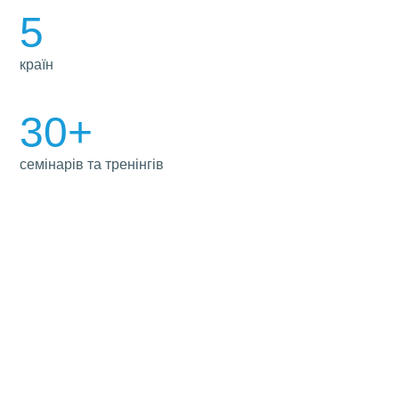
5
країн
30+
семінарів та тренінгів
ЗАВОДИ ВИРОБНИКИ ВІКОН
надійні партнери WDS по всій Україні
Contacte
ale fabricilor