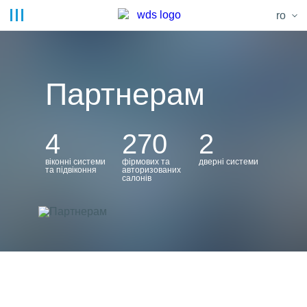
ro
Партнерам
4
270
2
віконні системи
фірмових та
дверні системи
та підвіконня
авто­ризо­ваних
салонів