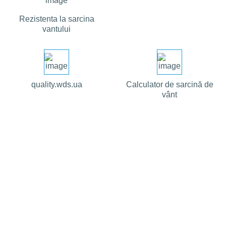
Rezistenta la sarcina
vantului
quality.wds.ua
Calculator de sarcină de
vânt
FORMATE DE PARTENERIAT
Alegeți un format convenabil de cooperare
pentru dvs. și obțineți beneficiul maxim din
lucrul cu marca WDS