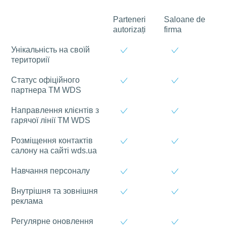
Parteneri
Saloane de
autorizați
firma
Унікальність на своїй
териториії
Статус офіційного
партнера ТМ WDS
Направлення клієнтів з
гарячої лінії ТМ WDS
Розміщення контактів
салону на сайті wds.ua
Навчання персоналу
Внутрішня та зовнішня
реклама
Регулярне оновлення