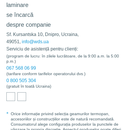
laminare
se încarcă
despre companie
Sf. Kursantska 10, Dnipro, Ucraina,
49051,
info@wds.ua
Serviciu de asistență pentru clienți:
(program de lucru: în zilele lucrătoare, de la 9:00 a.m. la 5:00
p.m.)
067 568 06 99
(tarifare conform tarifelor operatorului dvs.)
0 800 505 304
(gratuit în toată Ucraina)
Orice informație privind selecția geamurilor termopan,
accesoriilor și construcțiilor este de natură recomandată.
Consumatorul alege configurația produselor la punctele de
vânzare la propria discreție. Aspectul produselor poate diferi