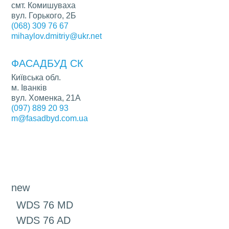
смт. Комишуваха
вул. Горького, 2Б
(068) 309 76 67
mihaylov.dmitriy@ukr.net
ФАСАДБУД СК
Київська обл.
м. Іванків
вул. Хоменка, 21А
(097) 889 20 93
m@fasadbyd.com.ua
new
WDS 76 MD
WDS 76 AD