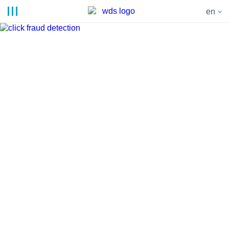
en
ЗАВОДИ
ВИРОБНИКИ
ВІКОН
надійні партнери WDS по всій Україні