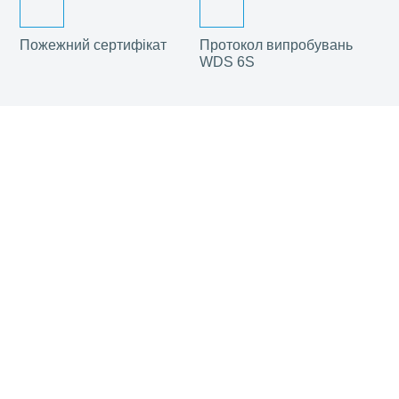
Пожежний сертифікат
Протокол випробувань
WDS 6S
© 2019 - 2023. WDS
Designed & Developed by Bambuk