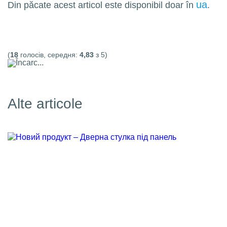
ua
Din păcate acest articol este disponibil doar în
.
(
18
голосів, середня:
4,83
з 5)
Încarc...
Alte articole