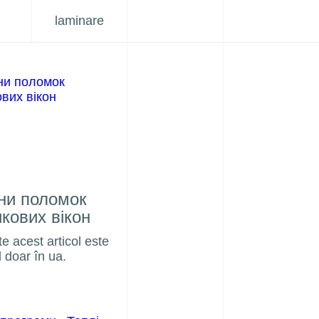
laminare
ни поломок
кових вікон
e acest articol este
l doar în ua.