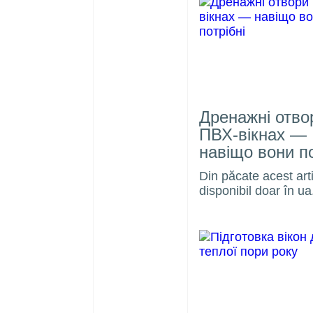
Дренажні отво
ПВХ-вікнах —
навіщо вони по
noutate
ferestre
Din păcate acest art
disponibil doar în ua