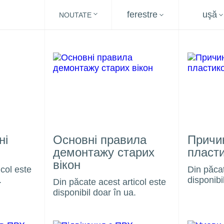
ferestre
uşă
NOUTATE
ні
Основні правила
Причи
демонтажу старих
пласти
вікон
icol este
Din păcat
.
disponibi
Din păcate acest articol este
disponibil doar în ua.