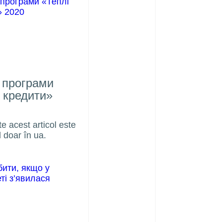
 програми
 кредити»
e
ie
e acest articol este
l doar în ua.