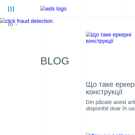
ro
BLOG
Що таке еркер
конструкції
Din păcate acest art
disponibil doar în ua