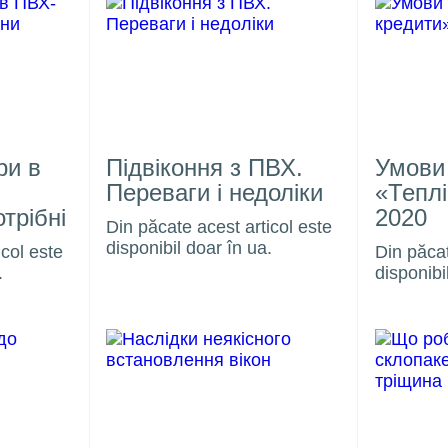
ри в
Підвіконня з ПВХ.
Умови
Переваги і недоліки
«Теплі
despr
трібні
2020
uşă
laminare
downloads
compan
Din păcate acest articol este
disponibil doar în ua.
icol este
Din păcat
.
disponibi