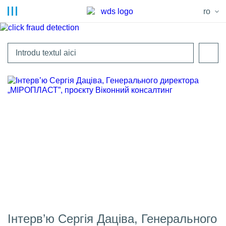
ro
Інтерв’ю Сергія Даціва, Генерального