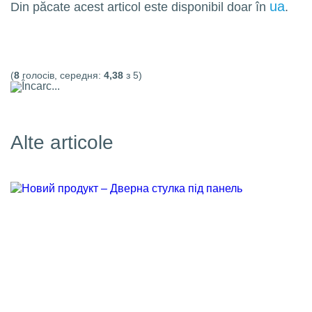
ua
Din păcate acest articol este disponibil doar în
.
(
8
голосів, середня:
4,38
з 5)
Încarc...
Alte articole